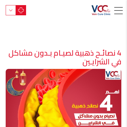
4 نصائـح ذهبية لصيـام بـدون مشاكل
في الشرايـين