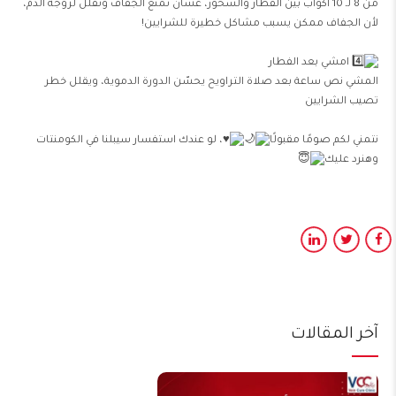
من 8 لـ 10 أكواب بين الفطار والسحور، عشان تمنع الجفاف وتقلل لزوجة الدم،
لأن الجفاف ممكن يسبب مشاكل خطيرة للشرايين!
امشي بعد الفطار
المشي نص ساعة بعد صلاة التراويح يحسّن الدورة الدموية، ويقلل خطر
تصيب الشرايين
نتمني لكم صومًا مقبولًا
، لو عندك استفسار سيبلنا في الكومنتات
وهنرد عليك
آخر المقالات