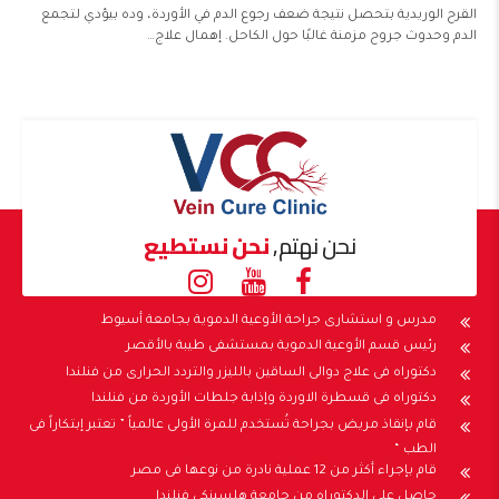
القرح الوريدية بتحصل نتيجة ضعف رجوع الدم في الأوردة، وده بيؤدي لتجمع
الدم وحدوث جروح مزمنة غالبًا حول الكاحل. إهمال علاج…
نحن نهتم,
نحن نستطيع
مدرس و استشارى جراحة الأوعية الدموية بجامعة أسيوط
رئيس قسم الأوعية الدموية بمستشفى طيبة بالأقصر
دكتوراه فى علاج دوالى الساقين بالليزر والتردد الحرارى من فنلندا
دكتوراه فى قسطرة الاوردة وإذابة جلطات الأوردة من فنلندا
قام بإنقاذ مريض بجراحة تُستخدم للمرة الأولى عالمياً ” تعتبر إبتكاراً فى
الطب “
قام بإجراء أكثر من 12 عملية نادرة من نوعها فى مصر
حاصل على الدكتوراه من جامعة هلسينكى فنلندا