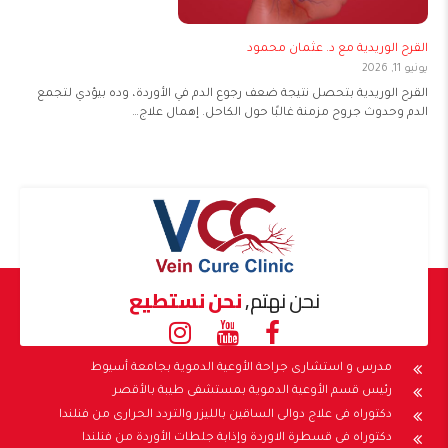
القرح الوريدية مع د. عثمان محمود
يونيو 11, 2026
القرح الوريدية بتحصل نتيجة ضعف رجوع الدم في الأوردة، وده بيؤدي لتجمع
الدم وحدوث جروح مزمنة غالبًا حول الكاحل. إهمال علاج…
نحن نهتم,
نحن نستطيع
مدرس و استشارى جراحة الأوعية الدموية بجامعة أسيوط
رئيس قسم الأوعية الدموية بمستشفى طيبة بالأقصر
دكتوراه فى علاج دوالى الساقين بالليزر والتردد الحرارى من فنلندا
دكتوراه فى قسطرة الاوردة وإذابة جلطات الأوردة من فنلندا