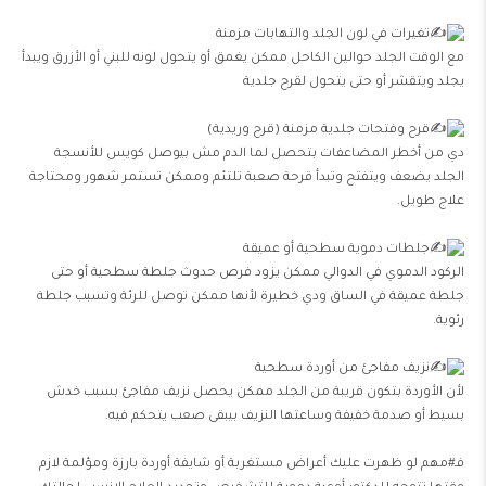
تغيرات في لون الجلد والتهابات مزمنة
مع الوقت الجلد حوالين الكاحل ممكن يغمق أو يتحول لونه للبني أو الأزرق ويبدأ
يجلد ويتقشر أو حتى يتحول لقرح جلدية
قرح وفتحات جلدية مزمنة (قرح وريدية)
دي من أخطر المضاعفات بتحصل لما الدم مش بيوصل كويس للأنسجة
الجلد يضعف ويتفتح وتبدأ قرحة صعبة تلتئم وممكن تستمر شهور ومحتاجة
علاج طويل.
جلطات دموية سطحية أو عميقة
الركود الدموي في الدوالي ممكن يزود فرص حدوث جلطة سطحية أو حتى
جلطة عميقة في الساق ودي خطيرة لأنها ممكن توصل للرئة وتسبب جلطة
رئوية.
نزيف مفاجئ من أوردة سطحية
لأن الأوردة بتكون قريبة من الجلد ممكن يحصل نزيف مفاجئ بسبب خدش
بسيط أو صدمة خفيفة وساعتها النزيف بيبقى صعب يتحكم فيه.
فـ#مهم لو ظهرت عليك أعراض مستغربة أو شايفة أوردة بارزة ومؤلمة لازم