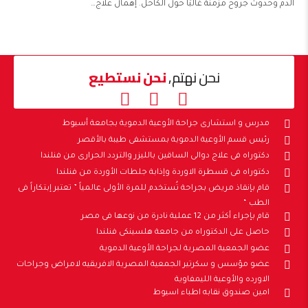
الدم وحدوث جروح مزمنة غالبًا حول الكاحل. إهمال علاج…
نحن نهتم,
نحن نستطيع
مدرس و استشارى جراحة الأوعية الدموية بجامعة أسيوط
رئيس قسم الأوعية الدموية بمستشفى طيبة بالأقصر
دكتوراه فى علاج دوالى الساقين بالليزر والتردد الحرارى من فنلندا
دكتوراه فى قسطرة الاوردة وإذابة جلطات الأوردة من فنلندا
قام بإنقاذ مريض بجراحة تُستخدم للمرة الأولى عالمياً ” تعتبر إبتكاراً فى
الطب “
قام بإجراء أكثر من 12 عملية نادرة من نوعها فى مصر
حاصل على الدكتوراه من جامعة هلسينكى فنلندا
عضو الجمعية المصرية لجراحة الأوعية الدموية
عضو مؤسس و سكرتير الجمعية المصرية الافريقيه لامراض وجراحات
الاورده والأوعية الليمفاوية
امين صندوق نقابه اطباء اسيوط